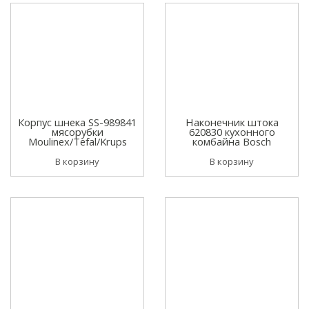
Корпус шнека SS-989841
Наконечник штока
мясорубки
620830 кухонного
Moulinex/Tefal/Krups
комбайна Bosch
В корзину
В корзину