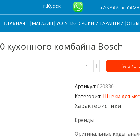
г.Курск
ЗАКАЗАТЬ ЗВО
МАГАЗИН
УСЛУГИ
СРОКИ И ГАРАНТИИ
ОТЗЫ
ГЛАВНАЯ
0 кухонного комбайна Bosch
В КОР
Количество
товара
Наконечник
Артикул:
620830
штока
620830
Категория:
Шнеки для мяс
кухонного
Характеристики
комбайна
Bosch
Бренды
Оригинальные коды, анал