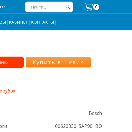
0
НОК
Search
input
ВЫ
КАБИНЕТ
КОНТАКТЫ
Купить в 1 клик
ЗИНУ
орубок
Bosch
оги
00620830, SAP901BO