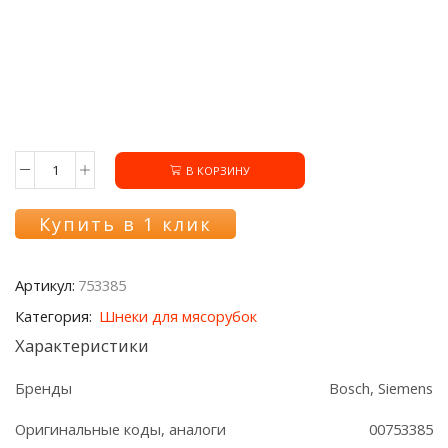
В КОРЗИНУ
Количество
товара
Шнек
Купить в 1 клик
753385
+
втулка
Артикул:
753385
для
мясорубки
Категория:
Шнеки для мясорубок
Bosch/Siemens
Характеристики
Бренды
Bosch, Siemens
Оригинальные коды, аналоги
00753385