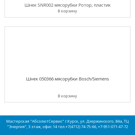
Шнек SNR002 мясорубки Ротор, пластик
В корзину
Шнек 050366 мясорубки Bosch/Siemens
В корзину
Мастерская "АбсолютСервис" г.Курск, ул. Дзержинского, 84а, ТЦ
"Энергия", 3 этаж, офис 14 тел.+7(4712) 74-75-66, +7-951-071-47-72