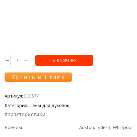
В КОРЗИНУ
Количество
товара
Тэн
Купить в 1 клик
верхний
039577
духовки
Артикул:
039577
Ariston/Indesit,
1000W
Категория: Тэны для духовок
Характеристики
Бренды
Ariston, Indesit, Whirlpool