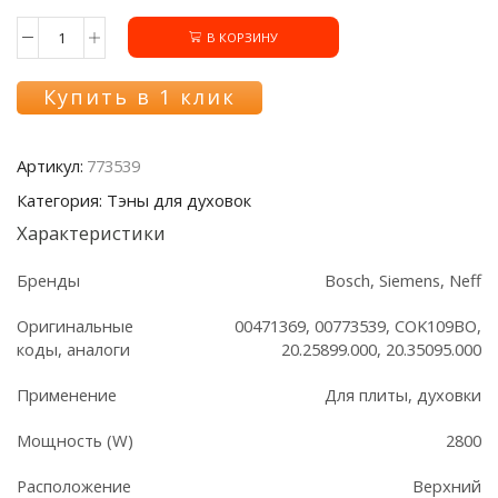
В КОРЗИНУ
Количество
товара
ТЭН
Купить в 1 клик
773539
верхний
духовки
Артикул:
773539
Bosch/Siemens,
2800W
Категория: Тэны для духовок
Характеристики
Бренды
Bosch, Siemens, Neff
Оригинальные
00471369, 00773539, COK109BO,
коды, аналоги
20.25899.000, 20.35095.000
Применение
Для плиты, духовки
Мощность (W)
2800
Расположение
Верхний