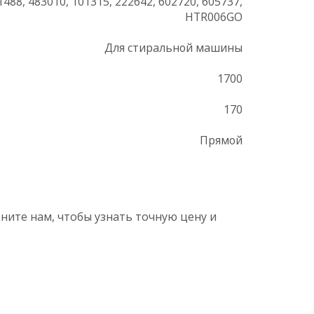
1488, 483010, 101315, 222642, 602720, 605737,
HTR006GO
Для стиральной машины
1700
170
Прямой
оните нам, чтобы узнать точную цену и