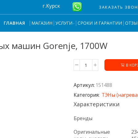
г.Курск
ЗАКАЗАТЬ ЗВО
МАГАЗИН
УСЛУГИ
СРОКИ И ГАРАНТИИ
ОТЗЫ
ГЛАВНАЯ
ных машин Gorenje, 1700W
В КОР
Количество
товара
Тэн
Артикул:
151488
151488
для
Категория:
ТЭНы (нагрева
стиральных
Характеристики
машин
Gorenje,
1700W
Бренды
Оригинальные
23