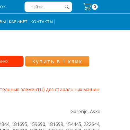
0
НОК
Search
input
ВЫ
КАБИНЕТ
КОНТАКТЫ
Купить в 1 клик
ЗИНУ
тельные элементы) для стиральных машин
Gorenje, Asko
4844, 181695, 159690, 181699, 154445, 222644,