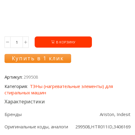
В КОРЗИНУ
Количество
товара
Тэн
Купить в 1 клик
299508
для
стиральной
Артикул:
299508
машины
Ariston/Indesit
Категория:
ТЭНы (нагревательные элементы) для
1460W
стиральных машин
Характеристики
Бренды
Ariston, Indesit
Оригинальные коды, аналоги
299508,HTR011ID,3406169