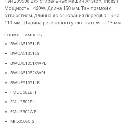
Тэн 299508 для стиральных машин Ariston, Indesit.
Мощность 1460W. Длина 150 мм. Тэн прямой c
отверстием. Длинна до основания перегиба ТЭНа —
110 мм. Ширина резинового уплотнителя — 13 мм.
Совместимость
BWUA51051LB
BWUA51051LS
BWUA51051XWPL
BWUA51052XWPL
BWUE51051LB
FMUG502BIT
FMUG502EU
FMUG502WPL
MF5050SCIS