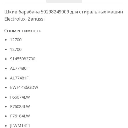
Шкив барабана 50298249009 для стиральных машин
Electrolux, Zanussi.
Совместимость
12700
12700
91455082700
AL77480F
AL77481F
EWF1486GDW
F66074LW
F76084LW
F76184LW
JLWM1411