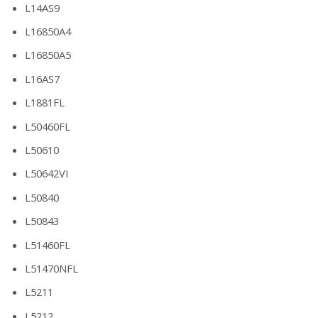
L14AS9
L16850A4
L16850A5
L16AS7
L1881FL
L50460FL
L50610
L50642VI
L50840
L50843
L51460FL
L51470NFL
L5211
L5212