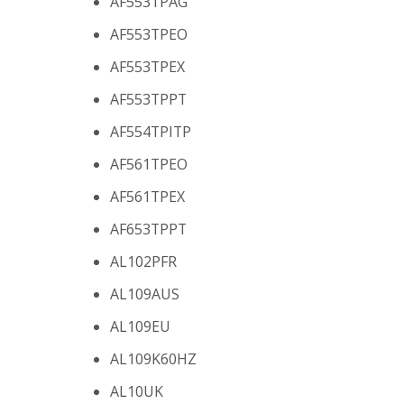
AF553TPAG
AF553TPEO
AF553TPEX
AF553TPPT
AF554TPITP
AF561TPEO
AF561TPEX
AF653TPPT
AL102PFR
AL109AUS
AL109EU
AL109K60HZ
AL10UK