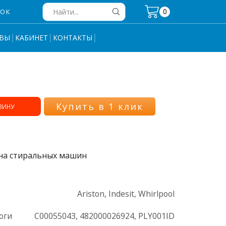
0
НОК
Search
input
ВЫ
КАБИНЕТ
КОНТАКТЫ
Купить в 1 клик
ЗИНУ
на стиральных машин
Ariston, Indesit, Whirlpool
оги
C00055043, 482000026924, PLY001ID