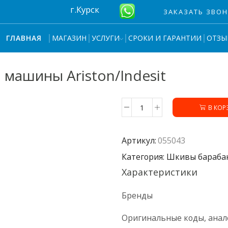
г.Курск
ЗАКАЗАТЬ ЗВО
МАГАЗИН
УСЛУГИ
СРОКИ И ГАРАНТИИ
ОТЗЫ
ГЛАВНАЯ
машины Ariston/Indesit
В КОР
Количество
товара
Шкив
Артикул:
055043
055043
стиральной
Категория: Шкивы бараба
машины
Характеристики
Ariston/Indesit
Бренды
Оригинальные коды, анал