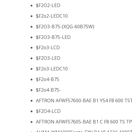
$F2O2-LED
$F2o2-LEDC10
$F2O3-B7S-(XQG-60B7SW)
$F2O3-B7S-LED
$F2o3-LCD
$F2O3-LED
$F2o3-LEDC10
$F2o4-B7S
$F2o4-B7S-
AFTRON AFWF57600-BAE B1 Y54 F8 600 TS
$F2O4-LCD
AFTRON AFWF57605-BAE B1 C F8 600 TS TP