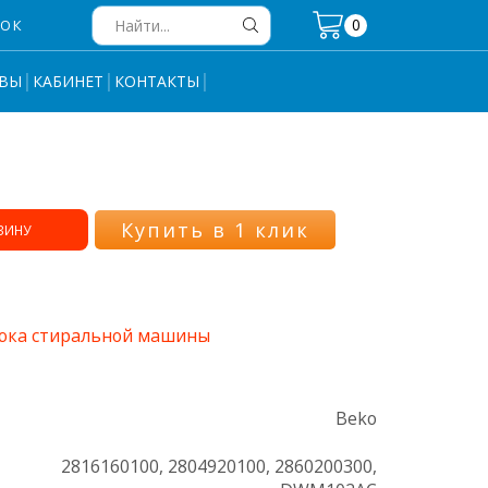
0
НОК
Search
input
ВЫ
КАБИНЕТ
КОНТАКТЫ
Купить в 1 клик
ЗИНУ
юка стиральной машины
Beko
2816160100, 2804920100, 2860200300,