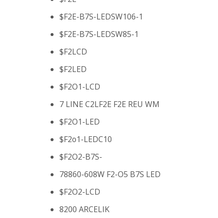
$F2E-B7S-LEDSW106-1
$F2E-B7S-LEDSW85-1
$F2LCD
$F2LED
$F2O1-LCD
7 LINE C2LF2E F2E REU WM
$F2O1-LED
$F2o1-LEDC10
$F2O2-B7S-
78860-608W F2-O5 B7S LED
$F2O2-LCD
8200 ARCELIK