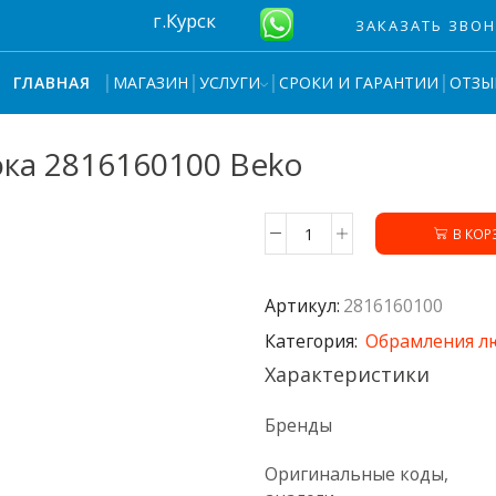
г.Курск
ЗАКАЗАТЬ ЗВО
МАГАЗИН
УСЛУГИ
СРОКИ И ГАРАНТИИ
ОТЗЫ
ГЛАВНАЯ
ка 2816160100 Beko
В КОР
Количество
товара
Внешнее
Артикул:
2816160100
обрамление
люка
Категория:
Обрамления л
2816160100
Характеристики
Beko
Бренды
Оригинальные коды,