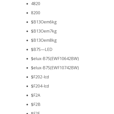
4820
8200
$B13Oem6kg
$B13Oem7kg
$B13Oem8kg
$B7S—LED
$elux-B7S(EWF10642BW)
$elux-B7S(EWF10742BW)
$F202-lcd
$F204-lcd
$F2A
$F2B
$F2E