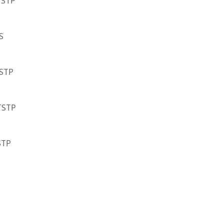
TSTP
S
TSTP
TSTP
STP