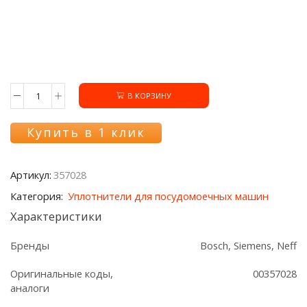
В КОРЗИНУ
Количество
товара
Уплотнитель
Купить в 1 клик
нижний
357028
ПММ
Артикул:
357028
Bosch/Siemens
Категория:
Уплотнители для посудомоечных машин
Характеристики
Бренды
Bosch, Siemens, Neff
Оригинальные коды,
00357028
аналоги