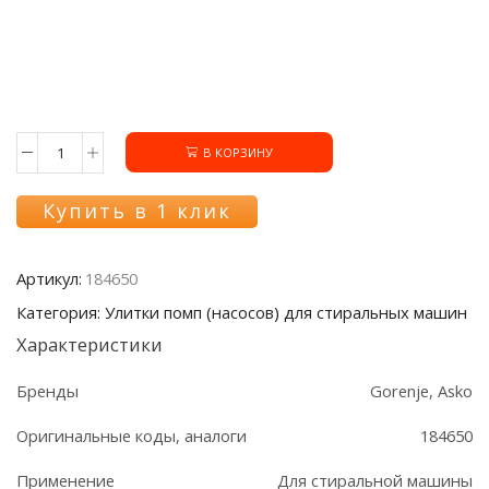
В КОРЗИНУ
Количество
товара
Улитка
Купить в 1 клик
184650
стиральной
машины
Артикул:
184650
Asko/Gorenje
Категория: Улитки помп (насосов) для стиральных машин
Характеристики
Бренды
Gorenje, Asko
Оригинальные коды, аналоги
184650
Применение
Для стиральной машины