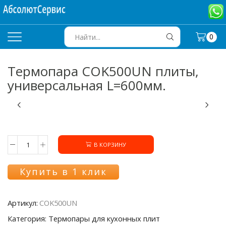
0
SEARCH
INPUT
Термопара COK500UN плиты,
универсальная L=600мм.
В КОРЗИНУ
Количество
товара
Термопара
Купить в 1 клик
COK500UN
плиты,
универсальная
Артикул:
COK500UN
L=600мм.
Категория: Термопары для кухонных плит