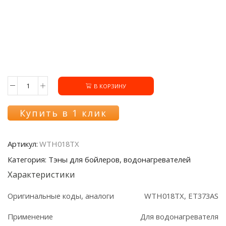
В КОРЗИНУ
Количество
товара
ТЭН
Купить в 1 клик
WTH018TX
водонагревателя,
1000+1500W
Артикул:
WTH018TX
Категория: Тэны для бойлеров, водонагревателей
Характеристики
Оригинальные коды, аналоги
WTH018TX, ET373AS
Применение
Для водонагревателя