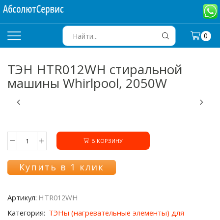
0
SEARCH
INPUT
ТЭН HTR012WH стиральной
машины Whirlpool, 2050W
В КОРЗИНУ
Количество
товара
ТЭН
Купить в 1 клик
HTR012WH
стиральной
машины
Артикул:
HTR012WH
Whirlpool,
2050W
Категория:
ТЭНы (нагревательные элементы) для