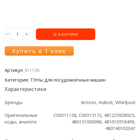
В КОРЗИНУ
Количество
товара
Тэн
Купить в 1 клик
311128
ПММ
Indesit/Ariston/Whirlpool,
Артикул:
311128
2040W
Категория: ТЭНы для посудомоечных машин
Характеристики
Бренды
Ariston, Indesit, Whirlpool
Оригинальные
C00311128, C00315172, 481225928925,
коды, аналоги
480131000096, 481010518499,
480140102047