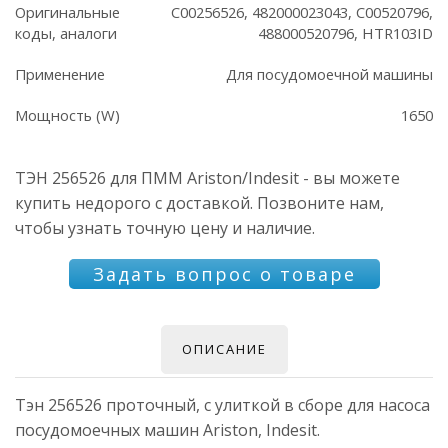
Оригинальные
C00256526, 482000023043, C00520796,
коды, аналоги
488000520796, HTR103ID
Применение
Для посудомоечной машины
Мощность (W)
1650
ТЭН 256526 для ПММ Ariston/Indesit - вы можете
купить недорого с доставкой. Позвоните нам,
чтобы узнать точную цену и наличие.
Задать вопрос о товаре
ОПИСАНИЕ
Тэн 256526 проточный, с улиткой в сборе для насоса
посудомоечных машин Ariston, Indesit.