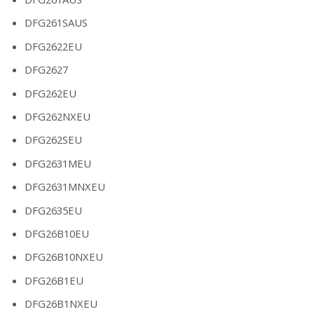
DFG261SAUS
DFG2622EU
DFG2627
DFG262EU
DFG262NXEU
DFG262SEU
DFG2631MEU
DFG2631MNXEU
DFG2635EU
DFG26B10EU
DFG26B10NXEU
DFG26B1EU
DFG26B1NXEU