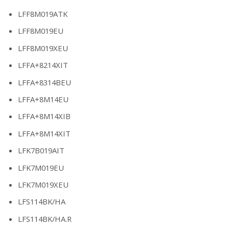
LFF8M019ATK
LFF8M019EU
LFF8M019XEU
LFFA+8214XIT
LFFA+8314BEU
LFFA+8M14EU
LFFA+8M14XIB
LFFA+8M14XIT
LFK7B019AIT
LFK7M019EU
LFK7M019XEU
LFS114BK/HA
LFS114BK/HA.R