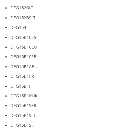
DFG152BIT
DFG152BSIT
DFG154
DFG15B10ES
DFG15B10EU
DFG15B10SEU
DFG15B1AEU
DFG15B1FR
DFG15B1IT
DFG15B1KUK
DFG15B1SFR
DFG15B1SIT
DFG15B1SK