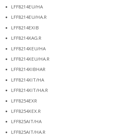
LFF8214EU/HA
LFF8214EU/HA.R
LFF8214EXIB
LFF8214XAG.R
LFF8214XEU/HA
LFF8214XEU/HA.R
LFF8214XIBHAR
LFF8214XIT/HA
LFF8214XIT/HA.R
LFF8254EXR
LFF8254XEX.R
LFF825AIT/HA
LFF825AIT/HA.R