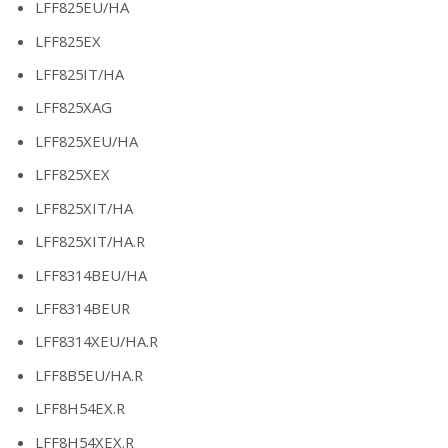
LFF825EU/HA
LFF825EX
LFF825IT/HA
LFF825XAG
LFF825XEU/HA
LFF825XEX
LFF825XIT/HA
LFF825XIT/HA.R
LFF8314BEU/HA
LFF8314BEUR
LFF8314XEU/HA.R
LFF8B5EU/HA.R
LFF8H54EX.R
LFF8H54XEX.R