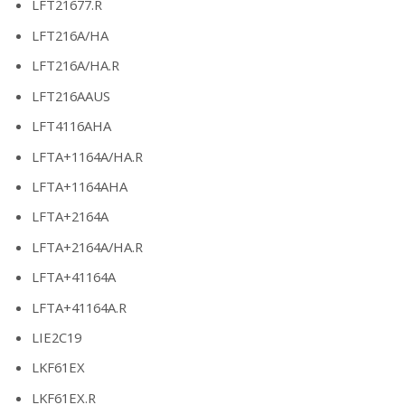
LFT21677.R
LFT216A/HA
LFT216A/HA.R
LFT216AAUS
LFT4116AHA
LFTA+1164A/HA.R
LFTA+1164AHA
LFTA+2164A
LFTA+2164A/HA.R
LFTA+41164A
LFTA+41164A.R
LIE2C19
LKF61EX
LKF61EX.R