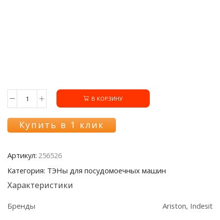
В КОРЗИНУ
Количество
товара
ТЭН
Купить в 1 клик
256526
для
ПММ
Артикул:
256526
Ariston/Indesit
Категория: ТЭНы для посудомоечных машин
Характеристики
Бренды
Ariston, Indesit