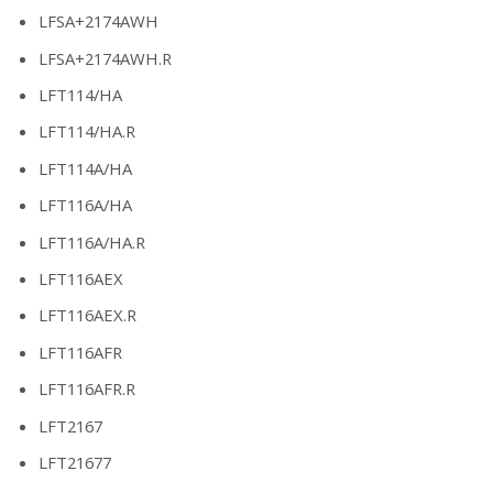
LFSA+2174AWH
LFSA+2174AWH.R
LFT114/HA
LFT114/HA.R
LFT114A/HA
LFT116A/HA
LFT116A/HA.R
LFT116AEX
LFT116AEX.R
LFT116AFR
LFT116AFR.R
LFT2167
LFT21677