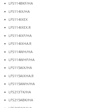
LFS114BKF/HA
LFS114IX/HA
LFS114IXEX
LFS114IXEX.R
LFS114IXF/HA
LFS114IXHA.R
LFS114WH/HA
LFS114WHF/HA
LFS115AIX/HA
LFS115AIXHA.R
LFS115AWH/HA
LFS213TK/HA
LFS215ABK/HA
LFS215AIX/HA