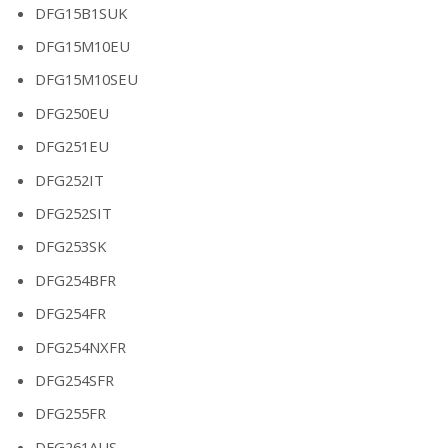
DFG15B1SUK
DFG15M10EU
DFG15M10SEU
DFG250EU
DFG251EU
DFG252IT
DFG252SIT
DFG253SK
DFG254BFR
DFG254FR
DFG254NXFR
DFG254SFR
DFG255FR
DFG261AUS