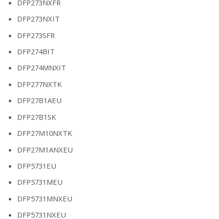
DFP273NXFR
DFP273NXIT
DFP273SFR
DFP274BIT
DFP274MNXIT
DFP277NXTK
DFP27B1AEU
DFP27B1SK
DFP27M10NXTK
DFP27M1ANXEU
DFP5731EU
DFP5731MEU
DFP5731MNXEU
DFP5731NXEU