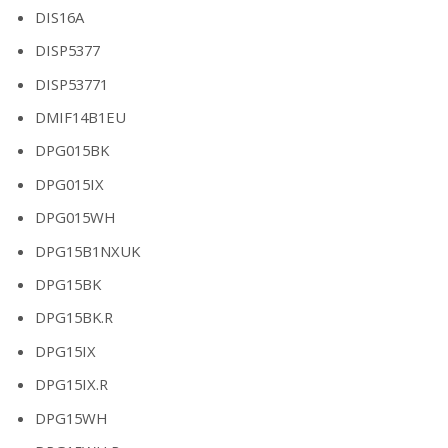
DIS16A
DISP5377
DISP53771
DMIF14B1EU
DPG015BK
DPG015IX
DPG015WH
DPG15B1NXUK
DPG15BK
DPG15BK.R
DPG15IX
DPG15IX.R
DPG15WH