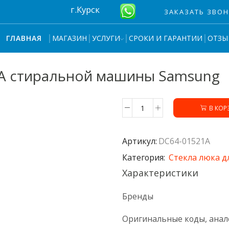
г.Курск
ЗАКАЗАТЬ ЗВО
МАГАЗИН
УСЛУГИ
СРОКИ И ГАРАНТИИ
ОТЗЫ
ГЛАВНАЯ
1A стиральной машины Samsung
В КОР
Количество
товара
Стекло
Артикул:
DC64-01521A
люка
DC64-
Категория:
Стекла люка д
01521A
Характеристики
стиральной
машины
Samsung
Бренды
Оригинальные коды, анал