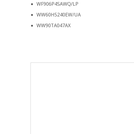
WF906P4SAWQ/LP
WW60H5240EW/UA
WW90TA047AX