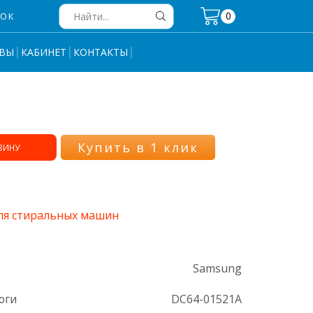
0
НОК
Search
input
ВЫ
КАБИНЕТ
КОНТАКТЫ
Купить в 1 клик
ЗИНУ
ля стиральных машин
Samsung
оги
DC64-01521A