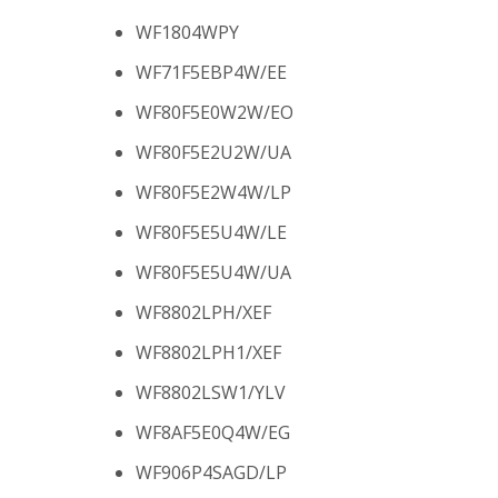
WF1804WPY
WF71F5EBP4W/EE
WF80F5E0W2W/EO
WF80F5E2U2W/UA
WF80F5E2W4W/LP
WF80F5E5U4W/LE
WF80F5E5U4W/UA
WF8802LPH/XEF
WF8802LPH1/XEF
WF8802LSW1/YLV
WF8AF5E0Q4W/EG
WF906P4SAGD/LP