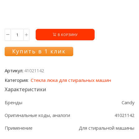
В КОРЗИНУ
Количество
товара
Стекло
Купить в 1 клик
люка
41021142
Candy
Артикул:
41021142
Категория:
Стекла люка для стиральных машин
Характеристики
Бренды
Candy
Оригинальные коды, аналоги
41021142
Применение
Для стиральной машины