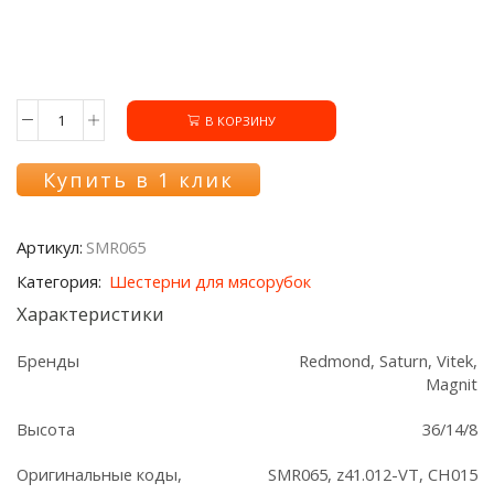
В КОРЗИНУ
Количество
товара
Шестерня
Купить в 1 клик
мясорубки
SMR065
Saturn/
Артикул:
SMR065
Магнит/Redmond/Vitek
Категория:
Шестерни для мясорубок
Характеристики
Бренды
Redmond, Saturn, Vitek,
Magnit
Высота
36/14/8
Оригинальные коды,
SMR065, z41.012-VT, CH015