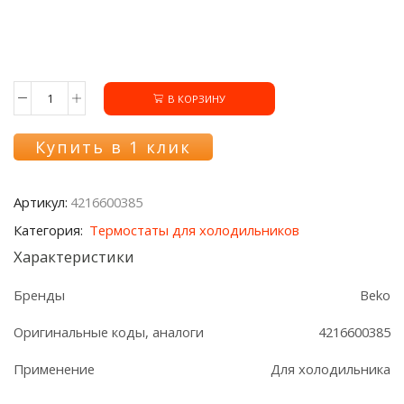
В КОРЗИНУ
Количество
товара
Сенсорный
Купить в 1 клик
датчик
температуры
4216600385
Артикул:
4216600385
холодильника
Beko
Категория:
Термостаты для холодильников
Характеристики
Бренды
Beko
Оригинальные коды, аналоги
4216600385
Применение
Для холодильника