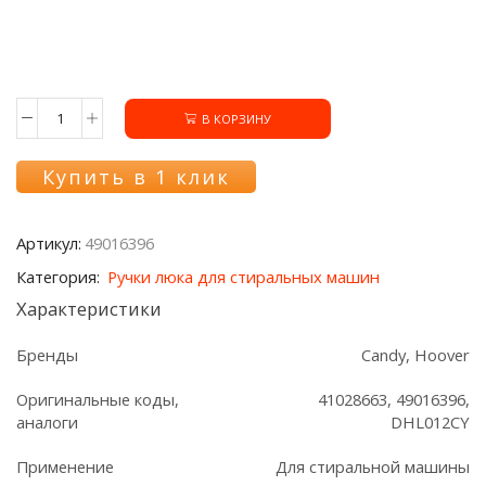
В КОРЗИНУ
Количество
товара
Ручка
Купить в 1 клик
люка
49016396
для
Артикул:
49016396
стиральной
машины
Категория:
Ручки люка для стиральных машин
Candy
Характеристики
Бренды
Candy, Hoover
Оригинальные коды,
41028663, 49016396,
аналоги
DHL012CY
Применение
Для стиральной машины