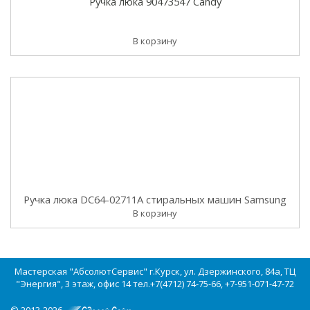
Ручка люка 90473547 Candy
В корзину
Ручка люка DC64-02711A стиральных машин Samsung
В корзину
Мастерская "АбсолютСервис" г.Курск, ул. Дзержинского, 84а, ТЦ
"Энергия", 3 этаж, офис 14 тел.+7(4712) 74-75-66, +7-951-071-47-72
© 2013-2026