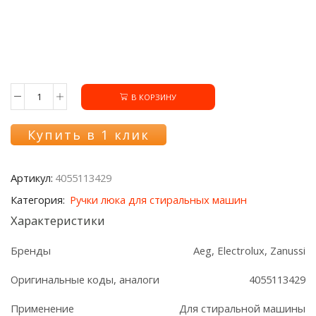
В КОРЗИНУ
Количество
товара
Ручка
Купить в 1 клик
люка
4055113429
стиральных
Артикул:
4055113429
машин
Electrolux/Zanussi
Категория:
Ручки люка для стиральных машин
Характеристики
Бренды
Aeg, Electrolux, Zanussi
Оригинальные коды, аналоги
4055113429
Применение
Для стиральной машины