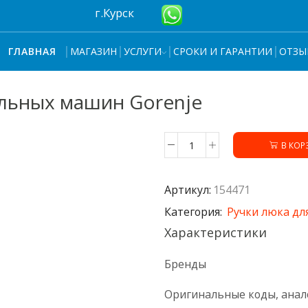
г.Курск
МАГАЗИН
УСЛУГИ
СРОКИ И ГАРАНТИИ
ОТЗЫ
ГЛАВНАЯ
альных машин Gorenje
В КОР
Количество
товара
Ручка
Артикул:
154471
люка
154471
Категория:
Ручки люка дл
стиральных
Характеристики
машин
Gorenje
Бренды
Оригинальные коды, анал