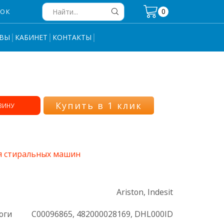
0
НОК
Search
input
ВЫ
КАБИНЕТ
КОНТАКТЫ
Купить в 1 клик
ЗИНУ
я стиральных машин
Ariston, Indesit
оги
C00096865, 482000028169, DHL000ID