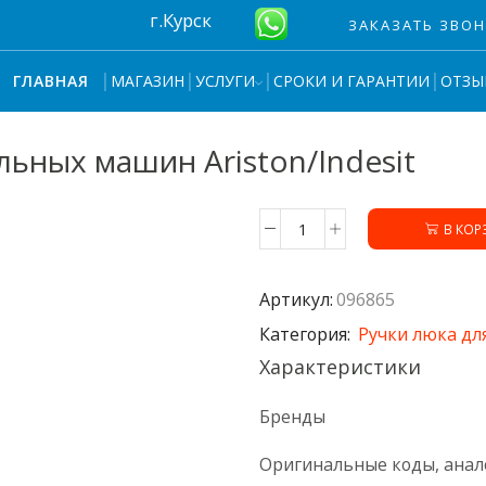
г.Курск
ЗАКАЗАТЬ ЗВО
МАГАЗИН
УСЛУГИ
СРОКИ И ГАРАНТИИ
ОТЗЫ
ГЛАВНАЯ
льных машин Ariston/Indesit
В КОР
Количество
товара
Ручка
Артикул:
096865
люка
096865
Категория:
Ручки люка дл
стиральных
Характеристики
машин
Ariston/Indesit
Бренды
Оригинальные коды, анал