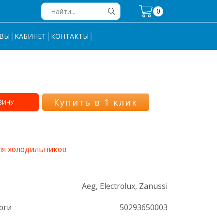
0
Search
input
ВЫ
КАБИНЕТ
КОНТАКТЫ
Купить в 1 клик
ЗИНУ
ля холодильников
Aeg, Electrolux, Zanussi
оги
50293650003