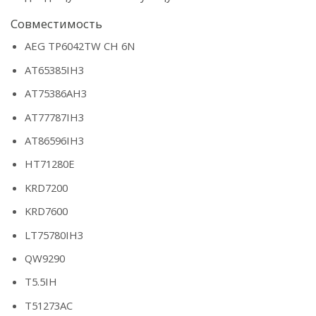
Совместимость
AEG TP6042TW CH 6N
AT65385IH3
AT75386AH3
AT77787IH3
AT86596IH3
HT71280E
KRD7200
KRD7600
LT75780IH3
QW9290
T5.5IH
T51273AC