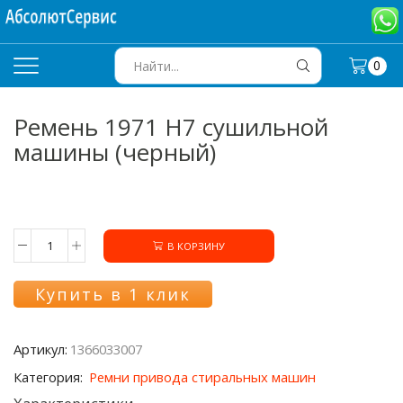
0
SEARCH
INPUT
Ремень 1971 H7 сушильной
машины (черный)
В КОРЗИНУ
Количество
товара
Ремень
Купить в 1 клик
1971
H7
сушильной
Артикул:
1366033007
машины
(черный)
Категория:
Ремни привода стиральных машин