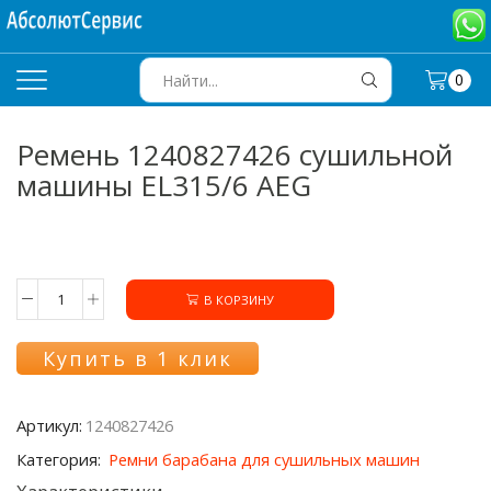
0
SEARCH
INPUT
Ремень 1240827426 сушильной
машины EL315/6 AEG
В КОРЗИНУ
Количество
товара
Ремень
Купить в 1 клик
1240827426
сушильной
машины
Артикул:
1240827426
EL315/6
AEG
Категория:
Ремни барабана для сушильных машин