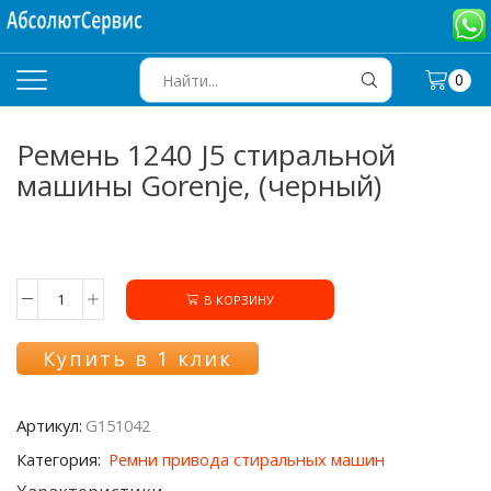
0
SEARCH
INPUT
Ремень 1240 J5 стиральной
машины Gorenje, (черный)
В КОРЗИНУ
Количество
товара
Ремень
Купить в 1 клик
1240
J5
стиральной
Артикул:
G151042
машины
Gorenje,
Категория:
Ремни привода стиральных машин
(черный)