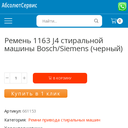
0
SEARCH
INPUT
Ремень 1163 J4 стиральной
машины Bosch/Siemens (черный)
В КОРЗИНУ
Количество
товара
Ремень
Купить в 1 клик
1163
J4
стиральной
Артикул:
661153
машины
Bosch/Siemens
Категория:
Ремни привода стиральных машин
(черный)