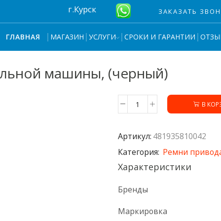
г.Курск
ЗАКАЗАТЬ ЗВО
МАГАЗИН
УСЛУГИ
СРОКИ И ГАРАНТИИ
ОТЗЫ
ГЛАВНАЯ
альной машины, (черный)
В КОР
Количество
товара
Ремень
Артикул:
481935810042
1100
J4
Категория:
Ремни привод
для
Характеристики
стиральной
машины,
(черный)
Бренды
Маркировка