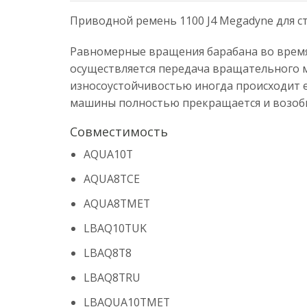
Приводной ремень 1100 J4 Megadyne для ст
Равномерные вращения барабана во время 
осуществляется передача вращательного м
износоустойчивостью иногда происходит ег
машины полностью прекращается и возобн
Совместимость
AQUA10T
AQUA8TCE
AQUA8TMET
LBAQ10TUK
LBAQ8T8
LBAQ8TRU
LBAQUA10TMET