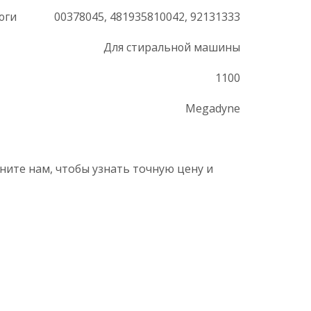
оги
00378045, 481935810042, 92131333
Для стиральной машины
1100
Megadyne
ните нам, чтобы узнать точную цену и