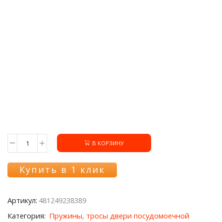
В КОРЗИНУ
Количество
товара
Пружина
Купить в 1 клик
двери
481249238389
посудомоечной
Артикул:
481249238389
машины
Whirlpool
Категория:
Пружины, тросы двери посудомоечной