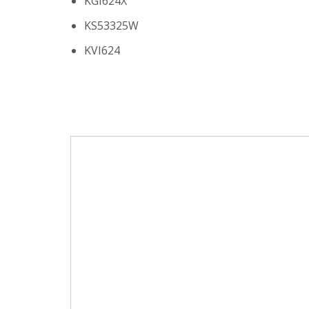
KGI624X
KS53325W
KVI624