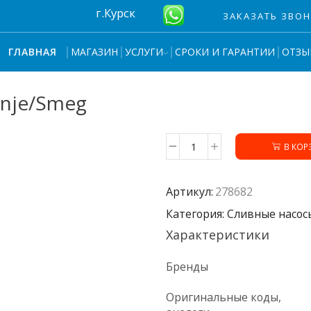
г.Курск
ЗАКАЗАТЬ ЗВО
МАГАЗИН
УСЛУГИ
СРОКИ И ГАРАНТИИ
ОТЗЫ
ГЛАВНАЯ
nje/Smeg
В КОР
Количество
товара
Помпа
Артикул:
278682
278682
ПММ
Категория: Сливные насо
Gorenje/Smeg
Характеристики
Бренды
Оригинальные коды,