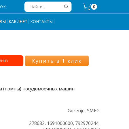
0
НОК
Search
input
ВЫ
КАБИНЕТ
КОНТАКТЫ
Купить в 1 клик
ЗИНУ
сы (помпы) посудомоечных машин
Gorenje, SMEG
278682, 1691000600, 792970244,