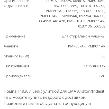
Оригинальные
119307, 283229, 085618, PMP010AR,
коды, аналоги
482000022889, 10cp16, 092264,
PMP601AR, 145315, 119307, 309709,
PMP007AR, PMP005AR, 092264, 044998,
064950, AR5420, PMP010AR, PMP011AR,
0537136, 507308
Применение
Для стиральной машины
Аналоги
PMP007AR, PMP011AR
Мощность (W)
30
Тип крепления
На 3х винтах
Производитель
Leili
Помпа 119307: Leili с улиткой для СМА Ariston/Indesit
- вы можете купить недорого с доставкой.
Позвоните нам, чтобы узнать точную цену и