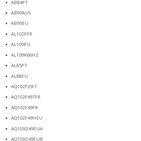
AB84PT
AB95AUS
AB95EU
AL102PFR
AL109EU
AL109K60HZ
AL65PT
AL88EU
AQ102F29IT
AQ102F497FR
AQ102F49FR
AQ102F49HEU
AQ103D49EUA
AQ103D49EUB