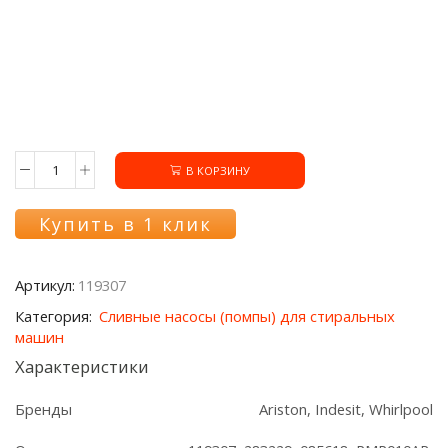
В КОРЗИНУ
Количество
товара
Помпа
Купить в 1 клик
119307:
Leili
с
Артикул:
119307
улиткой
для
Категория:
Сливные насосы (помпы) для стиральных
СМА
машин
Ariston/Indesit
Характеристики
Бренды
Ariston, Indesit, Whirlpool