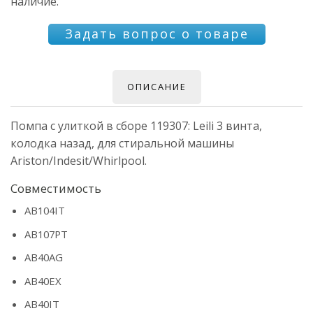
наличие.
Задать вопрос о товаре
ОПИСАНИЕ
Помпа с улиткой в сборе 119307: Leili 3 винта,
колодка назад, для стиральной машины
Ariston/Indesit/Whirlpool.
Совместимость
AB104IT
AB107PT
AB40AG
AB40EX
AB40IT