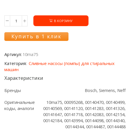
В КОРЗИНУ
Количество
товара
Помпа
Купить в 1 клик
10ma75
с
улиткой
Артикул:
10ma75
СМА
Bosch/Siemens
Категория:
Сливные насосы (помпы) для стиральных
машин
Характеристики
Бренды
Bosch, Siemens, Neff
Оригинальные
10ma75, 00095268, 00140470, 00140499,
коды, аналоги
00140569, 00141120, 00141283, 00141326,
00141647, 00141718, 00142083, 00142154,
00142184, 00143994, 00144098, 00144340,
00144344, 00144487, 00144488