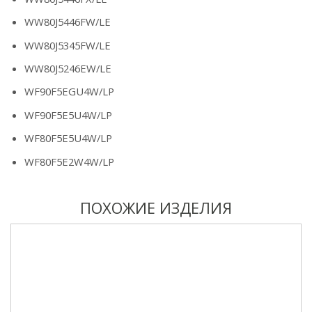
WW80J5446FW/LE
WW80J5345FW/LE
WW80J5246EW/LE
WF90F5EGU4W/LP
WF90F5E5U4W/LP
WF80F5E5U4W/LP
WF80F5E2W4W/LP
ПОХОЖИЕ ИЗДЕЛИЯ