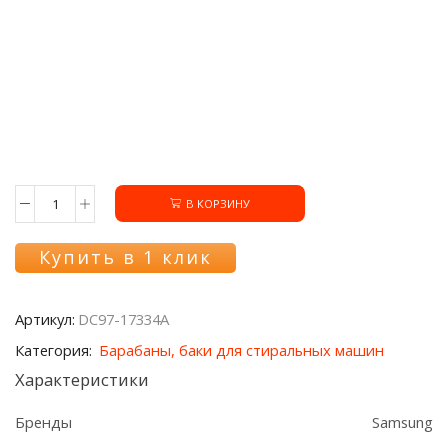
В КОРЗИНУ
Количество
товара
Полубак
Купить в 1 клик
задний
DC97-
17334A
Артикул:
DC97-17334A
стиральной
машины
Категория:
Барабаны, баки для стиральных машин
Samsung
Характеристики
Бренды
Samsung