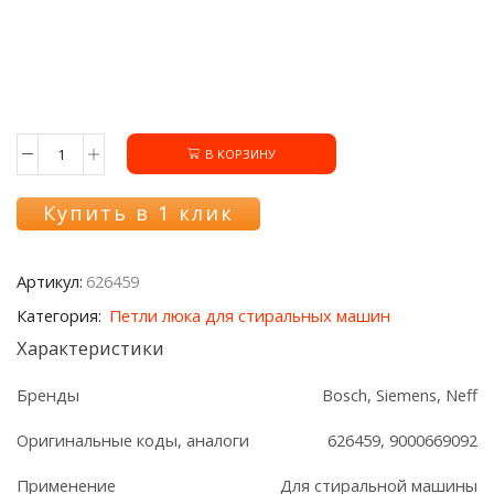
В КОРЗИНУ
Количество
товара
Петля
Купить в 1 клик
люка
626459
стиральной
Артикул:
626459
машины
Bosch/Siemens
Категория:
Петли люка для стиральных машин
Характеристики
Бренды
Bosch, Siemens, Neff
Оригинальные коды, аналоги
626459, 9000669092
Применение
Для стиральной машины