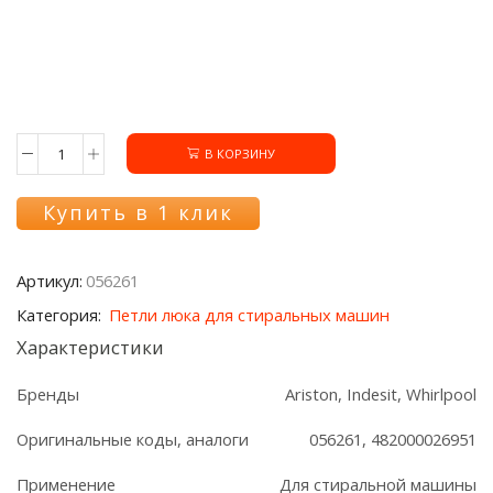
В КОРЗИНУ
Количество
товара
Петля
Купить в 1 клик
люка
056261
встройки
Артикул:
056261
Ariston/Indesit
Категория:
Петли люка для стиральных машин
Характеристики
Бренды
Ariston, Indesit, Whirlpool
Оригинальные коды, аналоги
056261, 482000026951
Применение
Для стиральной машины