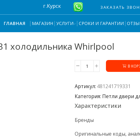
г.Курск
ЗАКАЗАТЬ ЗВО
МАГАЗИН
УСЛУГИ
СРОКИ И ГАРАНТИИ
ОТЗЫ
ГЛАВНАЯ
31 холодильника Whirlpool
В КОР
Количество
товара
Петля
Артикул:
481241719331
двери
481241719331
Категория: Петли двери д
холодильника
Характеристики
Whirlpool
Бренды
Оригинальные коды, анал