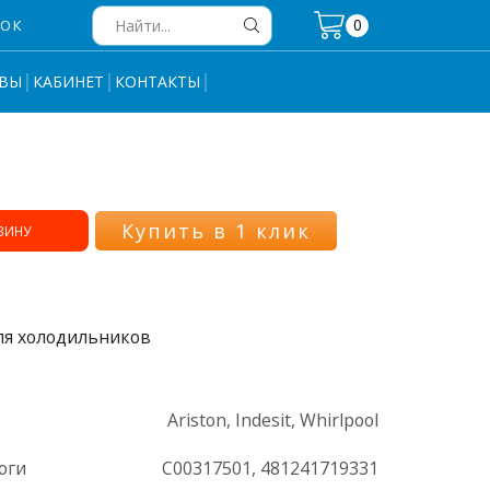
0
НОК
Search
input
ВЫ
КАБИНЕТ
КОНТАКТЫ
Купить в 1 клик
ЗИНУ
ля холодильников
Ariston, Indesit, Whirlpool
оги
C00317501, 481241719331