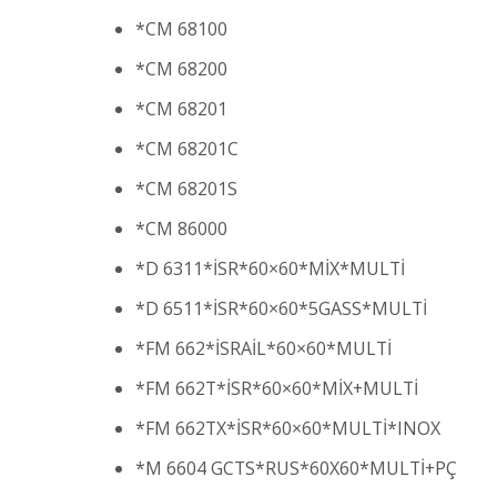
*CM 68100
*CM 68200
*CM 68201
*CM 68201C
*CM 68201S
*CM 86000
*D 6311*İSR*60×60*MİX*MULTİ
*D 6511*İSR*60×60*5GASS*MULTİ
*FM 662*İSRAİL*60×60*MULTİ
*FM 662T*İSR*60×60*MİX+MULTİ
*FM 662TX*İSR*60×60*MULTİ*INOX
*M 6604 GCTS*RUS*60X60*MULTİ+PÇ