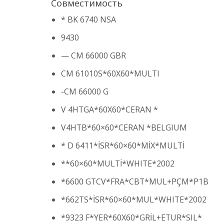
Совместимость
* BK 6740 NSA
9430
— CM 66000 GBR
CM 61010S*60X60*MULTI
-CM 66000 G
V 4HTGA*60X60*CERAN *
V4HTB*60×60*CERAN *BELGIUM
* D 6411*İSR*60×60*MİX*MULTİ
**60×60*MULTİ*WHITE*2002
*6600 GTCV*FRA*CBT*MUL+PÇM*P1B
*662TS*İSR*60×60*MUL*WHITE*2002
*9323 F*YER*60X60*GRİL+ETUR*SIL*