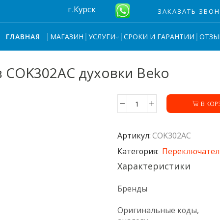
г.Курск
ЗАКАЗАТЬ ЗВО
МАГАЗИН
УСЛУГИ
СРОКИ И ГАРАНТИИ
ОТЗЫ
ГЛАВНАЯ
 COK302AC духовки Beko
В КОР
Количество
товара
Переключатель
Артикул:
COK302AC
режимов
COK302AC
Категория:
Переключател
духовки
Характеристики
Beko
Бренды
Оригинальные коды,