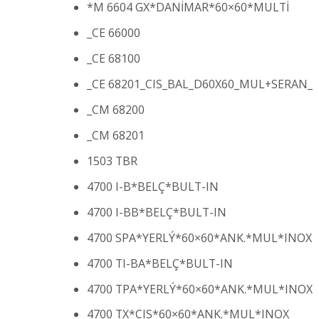
*M 6604 GX*DANİMAR*60×60*MULTİ
_CE 66000
_CE 68100
_CE 68201_CIS_BAL_D60X60_MUL+SERAN_
_CM 68200
_CM 68201
1503 TBR
4700 I-B*BELÇ*BULT-IN
4700 I-BB*BELÇ*BULT-IN
4700 SPA*YERLÝ*60×60*ANK.*MUL*INOX
4700 TI-BA*BELÇ*BULT-IN
4700 TPA*YERLÝ*60×60*ANK.*MUL*INOX
4700 TX*CIS*60×60*ANK.*MUL*INOX