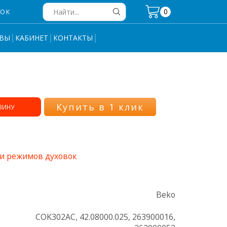
0
НОК
Search
input
ВЫ
КАБИНЕТ
КОНТАКТЫ
Купить в 1 клик
ЗИНУ
и режимов духовок
Beko
COK302AC, 42.08000.025, 263900016,