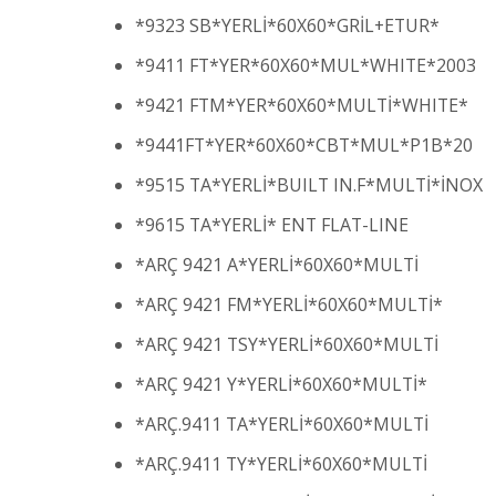
*9323 SB*YERLİ*60X60*GRİL+ETUR*
*9411 FT*YER*60X60*MUL*WHITE*2003
*9421 FTM*YER*60X60*MULTİ*WHITE*
*9441FT*YER*60X60*CBT*MUL*P1B*20
*9515 TA*YERLİ*BUILT IN.F*MULTİ*İNOX
*9615 TA*YERLİ* ENT FLAT-LINE
*ARÇ 9421 A*YERLİ*60X60*MULTİ
*ARÇ 9421 FM*YERLİ*60X60*MULTİ*
*ARÇ 9421 TSY*YERLİ*60X60*MULTİ
*ARÇ 9421 Y*YERLİ*60X60*MULTİ*
*ARÇ.9411 TA*YERLİ*60X60*MULTİ
*ARÇ.9411 TY*YERLİ*60X60*MULTİ