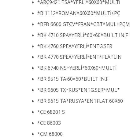
*ARÇ9421 TSA*YERLİ*60X60*MULTİ
*B 1112*ROMAN*60X60*MULTİ+PÇ
*BFB 6600 GTCV*FRAN*CBT*MUL+PÇM
*BK 4710 SPA*YERLİ*60×60*BUILT IN.F
*BK 4760 SPEA*YERLİ*ENTG.SER
*BK 4770 SPEA*YERLİ*ENT*FLATLIN
*BK 6740 NS*YERLİ*60X60*MULTİ
*BR 9515 TA 60×60*BUILT IN.F
*BR 9605 TX*RUS*ENTG.SER*MUL*
*BR 9615 TA*RUSYA*ENTFLAT 60X60
*CE 68201 S
*CE 86003
*CM 68000