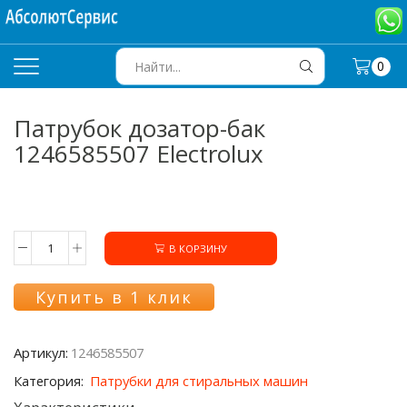
0
SEARCH
INPUT
Патрубок дозатор-бак
1246585507 Electrolux
В КОРЗИНУ
Количество
товара
Патрубок
Купить в 1 клик
дозатор-
бак
1246585507
Артикул:
1246585507
Electrolux
Категория:
Патрубки для стиральных машин