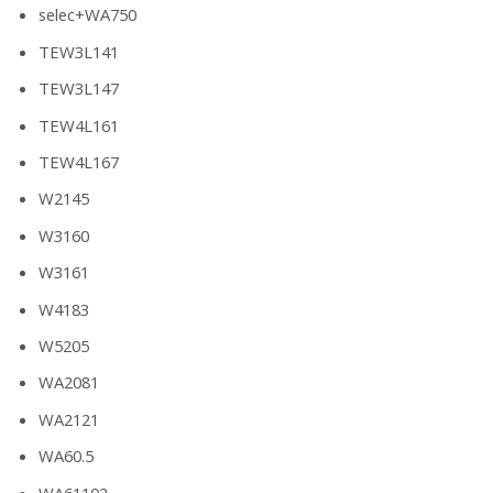
selec+WA750
TEW3L141
TEW3L147
TEW4L161
TEW4L167
W2145
W3160
W3161
W4183
W5205
WA2081
WA2121
WA60.5
WA61102