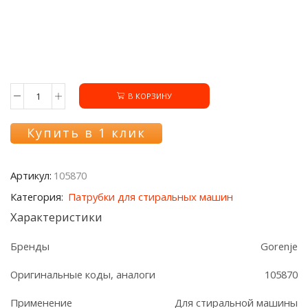
В КОРЗИНУ
Количество
товара
Патрубок
Купить в 1 клик
бак-
помпа
105870
Артикул:
105870
стиральной
машины
Категория:
Патрубки для стиральных машин
Gorenje
Характеристики
Бренды
Gorenje
Оригинальные коды, аналоги
105870
Применение
Для стиральной машины