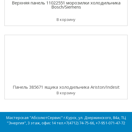
Верхняя панель 11022551 морозилки холодильника
Bosch/Siemens
В корзину
Панель 385671 ящика холодильника Ariston/Indesit
В корзину
Мастерская "АбсолютСервис" г.Курск, ул. Дзержинского, 84а, ТЦ
"Энергия", 3 этаж, офис 14 тел.+7(4712) 74-75-66, +7-951-071-47-72