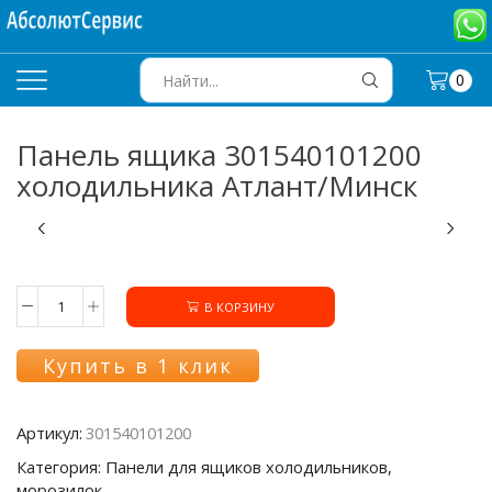
0
SEARCH
INPUT
Панель ящика 301540101200
холодильника Атлант/Минск
В КОРЗИНУ
Количество
товара
Панель
Купить в 1 клик
ящика
301540101200
холодильника
Артикул:
301540101200
Атлант/
Минск
Категория: Панели для ящиков холодильников,
морозилок