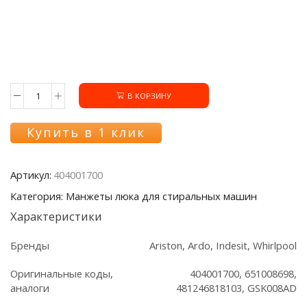
В КОРЗИНУ
Количество
товара
Манжета
Купить в 1 клик
люка
404001700
Ardo/Whirlpool
Артикул:
404001700
Категория: Манжеты люка для стиральных машин
Характеристики
Бренды
Ariston, Ardo, Indesit, Whirlpool
Оригинальные коды,
404001700, 651008698,
аналоги
481246818103, GSK008AD