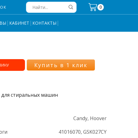
0
НОК
Search
input
ВЫ
КАБИНЕТ
КОНТАКТЫ
Купить в 1 клик
ЗИНУ
 для стиральных машин
Candy, Hoover
оги
41016070, GSK027CY