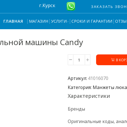
г.Курск
ЗАКАЗАТЬ ЗВО
МАГАЗИН
УСЛУГИ
СРОКИ И ГАРАНТИИ
ОТЗЫ
ГЛАВНАЯ
альной машины Candy
В КОР
Количество
товара
Манжета
Артикул:
41016070
41016070
стиральной
Категория: Манжеты люка
машины
Характеристики
Candy
Бренды
Оригинальные коды, анал