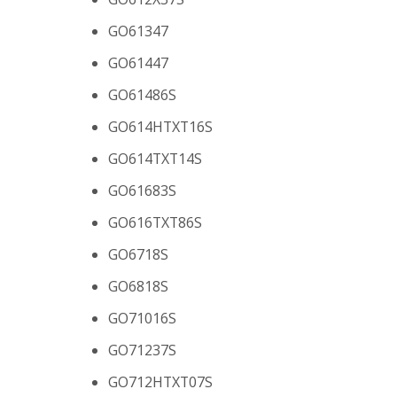
GO61347
GO61447
GO61486S
GO614HTXT16S
GO614TXT14S
GO61683S
GO616TXT86S
GO6718S
GO6818S
GO71016S
GO71237S
GO712HTXT07S