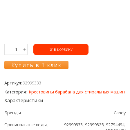
В КОРЗИНУ
Количество
товара
Крестовина
Купить в 1 клик
92999333
стиральной
машины
Артикул:
92999333
Candy
Категория:
Крестовины барабана для стиральных машин
Характеристики
Бренды
Candy
Оригинальные коды,
92999333, 92999325, 92794494,