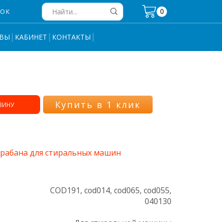
0
НОК
Search
input
ВЫ
КАБИНЕТ
КОНТАКТЫ
Купить в 1 клик
ЗИНУ
рабана для стиральных машин
COD191, cod014, cod065, cod055,
040130