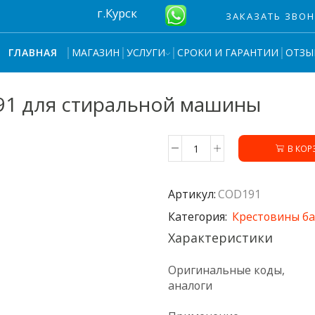
г.Курск
ЗАКАЗАТЬ ЗВО
МАГАЗИН
УСЛУГИ
СРОКИ И ГАРАНТИИ
ОТЗЫ
ГЛАВНАЯ
91 для стиральной машины
В КОР
Количество
товара
Крепеж
Артикул:
COD191
крестовин
COD191
Категория:
Крестовины ба
для
Характеристики
стиральной
машины
Оригинальные коды,
аналоги