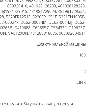
00378124, C00498871, C00337282, C00380349,
C00320410, 481928128203, 481928128223,
481981729015, 481981729024, 481981729331,
28, 5220FR1251E, 5220FR1251F, 5221EN1005B,
62-00024F, DC62-00024M, DC62-00142J, DC62-
00266B, G419688, G608557, G534339, G196237,
UN, VAL120UN, 481288818075, 908092004511
Для стиральной машины
180
2
Eltek
те нам, чтобы узнать точную цену и