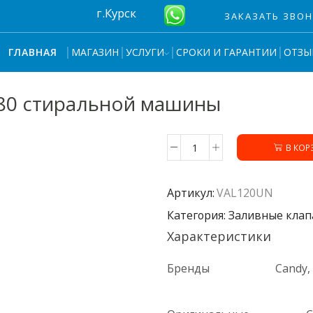
г.Курск
ЗАКАЗАТЬ ЗВО
МАГАЗИН
УСЛУГИ
СРОКИ И ГАРАНТИИ
ОТЗЫ
ГЛАВНАЯ
180 стиральной машины
В КОР
Количество
товара
Клапан
Артикул:
VAL120UN
подачи
воды
Категория: Заливные кла
2*180
Характеристики
стиральной
машины
Бренды
Candy, 