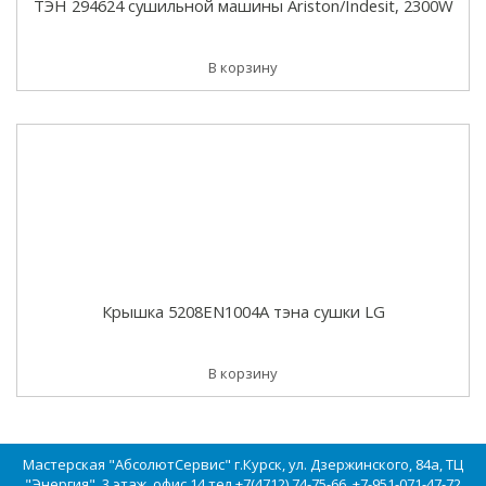
ТЭН 294624 сушильной машины Ariston/Indesit, 2300W
В корзину
Крышка 5208EN1004A тэна сушки LG
В корзину
Мастерская "АбсолютСервис" г.Курск, ул. Дзержинского, 84а, ТЦ
"Энергия", 3 этаж, офис 14 тел.+7(4712) 74-75-66, +7-951-071-47-72