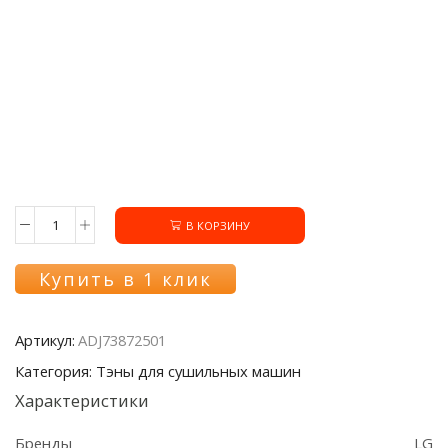
В КОРЗИНУ
Количество
товара
Канал
Купить в 1 клик
воздуховода
ADJ73872501
сушки
Артикул:
ADJ73872501
LG
Категория: Тэны для сушильных машин
Характеристики
Бренды
LG