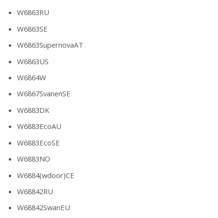
W6863RU
W6863SE
W6863SupernovaAT
W6863US
W6864W
W6867SvanenSE
W6883DK
W6883EcoAU
W6883EcoSE
W6883NO
W6884(wdoor)CE
W68842RU
W68842SwanEU